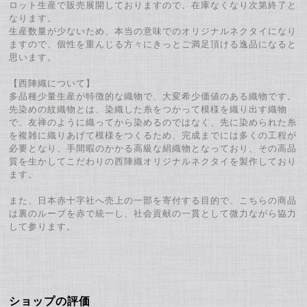
ロット生産で販売展開しておりますので、在庫なくなり次第終了と
なります。
生産数量が少ないため、本当の意味でのオリジナルネクタイになり
ますので、個性を重んじる方々にきっとご満足頂ける逸品になると
思います。
【西陣織について】
多品種少量生産が特徴的な織物で、大変希少価値のある織物です。
先染めの紋織物とは、染織した糸をつかって模様を織り出す織物
で、友禅のように織ってから染めるのではなく、先に染められた糸
を複雑に織りあげて模様をつくるため、完成までには多くの工程が
必要となり、手間暇のかかる高級な絹織物となっており、その高品
質を生かしてこだわりの西陣織オリジナルネクタイを製作しており
ます。
また、日本赤十字社へ売上の一部を寄付する目的で、こちらの商品
は裏のループを赤で統一し、社会貢献の一貫として微力ながら協力
して参ります。
ショップの評価