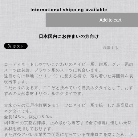
International shipping available
Add to cart
日本国内にお住まいの方向け
通報する
コーディネートしやすいこだわりのネイビー系、紺系、グレー系の
スーツは勿論、ブラウン系のスーツにも合います。
遠目からは無地（ソリッド）に見える柄で、落ち着いた雰囲気を表
現出来ます。
こだわりのある方、ここぞと決めていく勝負ネクタイとして、おす
すめの天然素材オリジナルネクタイです。
古来からの江戸小紋柄をモチーフにネイビー系で統一した最高級の
ネクタイです。
全長145㎝、剣先巾8.0㎝
絹100%の京都西陣織、止め糸から裏芯まで全て環境に優しい天然
素材を使用しております。
また昨今アパレル業界で問題になっている在庫ロスを防ぐため、小